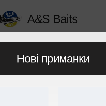
A&S Baits
іконові приманки
Набори
Про нас
Кон
Нові приманки
В наявності
Вугор 2" 
Код товару 241