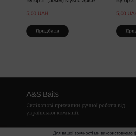
Вугор 2" (50мм) Mystic Spice
Вугор 2
5,00 UAH
5,00 UA
Придбати
При
A&S Baits
Силіконові приманки ручної роботи від
української компанії.
Для вашої зручності ми використовуємо 
© 2026 A&S Baits