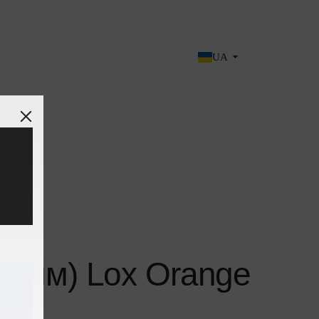
UA
такти
(50мм) Lox Orange