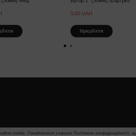
" (50мм) Мед
Вугор 2" (50мм) Шартрез
H
5,00 UAH
дбати
Придбати
файли cookie. Ознайомтеся з нашою Політикою конфіденційності, що