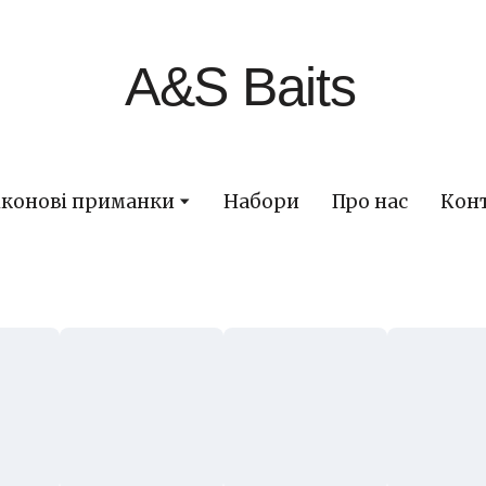
A&S Baits
іконові приманки
Набори
Про нас
Кон